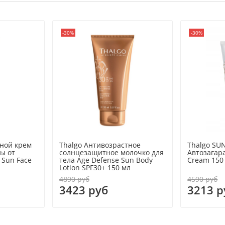
-30%
-30%
тной крем
Thalgo Антивозрастное
Thalgo SU
ы от
солнцезащитное молочко для
Автозагара
 Sun Face
тела Age Defense Sun Body
Cream 150
Lotion SPF30+ 150 мл
4890 руб
4590 руб
3423 руб
3213 р