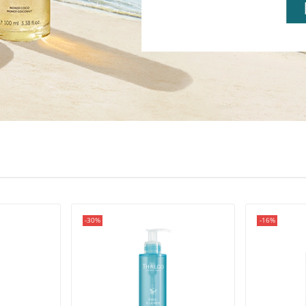
-30%
-16%