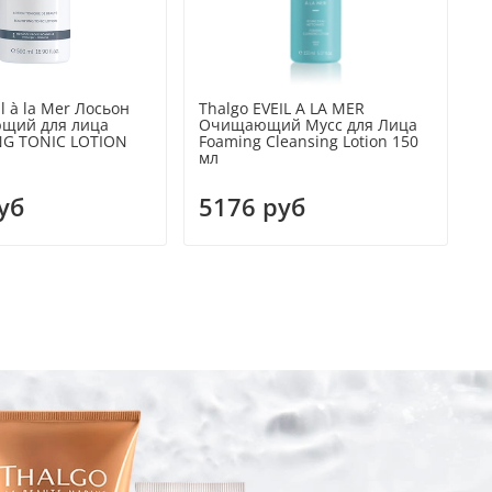
il à la Mer Лосьон
Thalgo EVEIL A LA MER
T
щий для лица
Очищающий Мусс для Лица
м
NG TONIC LOTION
Foaming Cleansing Lotion 150
д
мл
W
3
уб
5176 руб