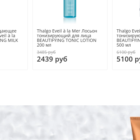
ищающее
Thalgo Eveil à la Mer Лосьон
Thalgo Eve
eil à la
тонизирующий для лица
тонизирую
ING MILK
BEAUTIFYING TONIC LOTION
BEAUTIFYI
200 мл
500 мл
3485 руб
6100 руб
2439 руб
5100 р