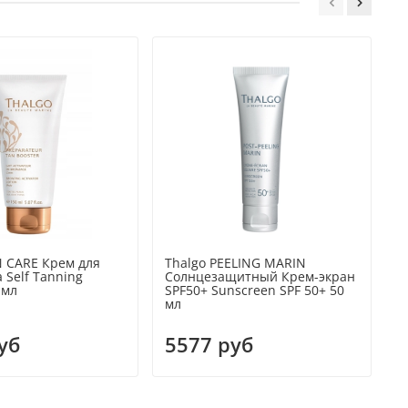
N CARE Крем для
Thalgo PEELING MARIN
T
 Self Tanning
Солнцезащитный Крем-экран
У
 мл
SPF50+ Sunscreen SPF 50+ 50
Т
мл
S
4
уб
5577 руб