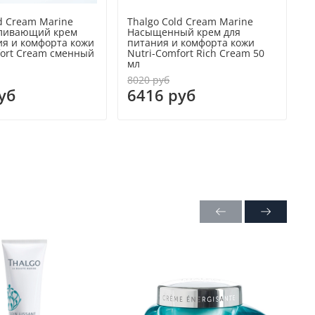
d Cream Marine
Thalgo Cold Cream Marine
T
вливающий крем
Насыщенный крем для
Н
ия и комфорта кожи
питания и комфорта кожи
п
fort Cream сменный
Nutri-Comfort Rich Cream 50
N
мл
с
8020 руб
уб
6416 руб