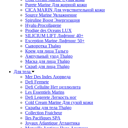
Purete Marine Для жирной кожи
СICA MARIN Для чувствительной кожи
Source Marine Увлажнение
Spiruline Boost Энергизация
Hyalu-Procollagene
Prodige des Oceans LUX
SILICIUM LIFT Лифтинг 40+
Exception Marine Лифтинг 50+
Cыворотка Thalgo
Крем для лица Тальго
Ампульный уход Thalgo
Маска для лица Thalgo
Скраб для лица Thalgo
Для тела
Mer Des Indes Аюрведа
Defi Fermete
Defi Cellulite Нет целлюлита
Les Essentiels Marins
Defi Legerete Легкость ног
Cold Cream Marine Для сухой кожи
Скрабы для тела Thalgo
Collection Fraicheur
Iles Pacifiques SPA
Joyaux Atlantique Атлантика