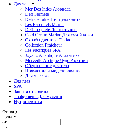
Для тела
Mer Des Indes Аюрведа
Defi Fermete
Defi Cellulite Нет целлюлита
Les Essentiels Marins
Defi Legerete Легкость ног
Cold Cream Marine Для сухой кожи
Скрабы для тела Thalgo
Collection Fraicheur
Iles Pacifiques SPA
Joyaux Atlantique Атлантика
Merveille Arctique Чудо Арктики
Обертывание для тела
Похудение и моделирование
Для массажа
Для глаз
SPA
Защита от солнца
Thalgomen - Для мужчин
Нутрицевтика
Фильтр
Цена
от
до