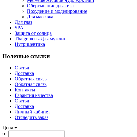
Merveille Arctique Чудо Арктики
Обертывание для тела
Похудение и моделирование
Для массажа
Для глаз
SPA
Защита от солнца
Thalgomen - Для мужчин
Нутрицевтика
Полезные ссылки
Статьи
Доставка
Обратная связь
Обратная связь
Контакты
Гарантия качества
Статьи
Доставка
Личный кабинет
Отследить заказ
Цена
от