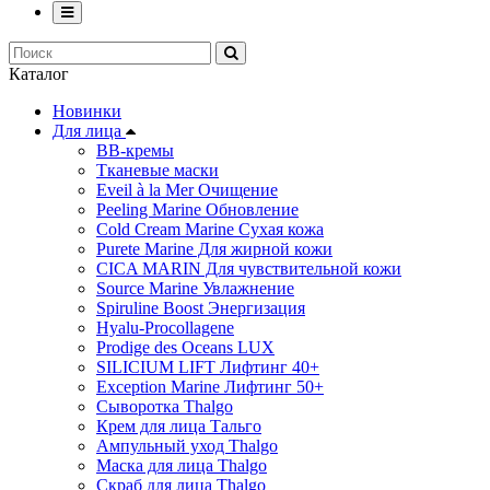
Каталог
Новинки
Для лица
ВВ-кремы
Тканевые маски
Eveil à la Mer Очищение
Peeling Marine Обновление
Cold Cream Marine Сухая кожа
Purete Marine Для жирной кожи
СICA MARIN Для чувствительной кожи
Source Marine Увлажнение
Spiruline Boost Энергизация
Hyalu-Procollagene
Prodige des Oceans LUX
SILICIUM LIFT Лифтинг 40+
Exception Marine Лифтинг 50+
Cыворотка Thalgo
Крем для лица Тальго
Ампульный уход Thalgo
Маска для лица Thalgo
Скраб для лица Thalgo