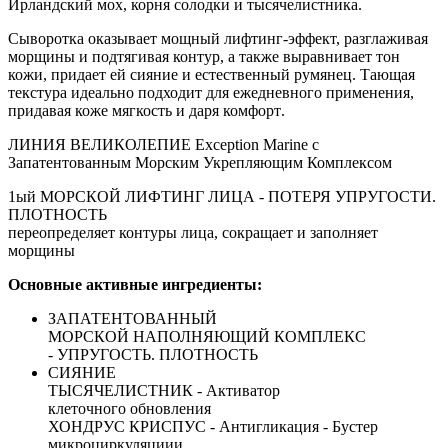
Ирландский мох, корня солодки и тысячелистника.
Сыворотка оказывает мощный лифтинг-эффект, разглаживая
морщины и подтягивая контур, а также выравнивает тон
кожи, придает ей сияние и естественный румянец. Тающая
текстура идеально подходит для ежедневного применения,
придавая коже мягкость и даря комфорт
.
ЛИНИЯ ВЕЛИКОЛЕПИЕ Exception Marine
с
Запатентованным Морским Укрепляющим Комплексом
1ый
МОРСКОЙ ЛИФТИНГ ЛИЦА -
ПОТЕРЯ УПРУГОСТИ.
ПЛОТНОСТЬ
переопределяет контуры лица, сокращает и заполняет
морщины
Основные активные ингредиенты:
ЗАПАТЕНТОВАННЫЙ
МОРСКОЙ НАПОЛНЯЮЩИЙ КОМПЛЕКС
- УПРУГОСТЬ. ПЛОТНОСТЬ
СИЯНИЕ
ТЫСЯЧЕЛИСТНИК - А
ктиватор
клеточного
обновления
ХОНДРУС КРИСПУС -
Антигликация -
Бустер
микроциркуляциии