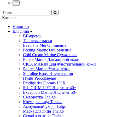
Каталог
Новинки
Для лица
ВВ-кремы
Тканевые маски
Eveil à la Mer Очищение
Peeling Marine Обновление
Cold Cream Marine Сухая кожа
Purete Marine Для жирной кожи
СICA MARIN Для чувствительной кожи
Source Marine Увлажнение
Spiruline Boost Энергизация
Hyalu-Procollagene
Prodige des Oceans LUX
SILICIUM LIFT Лифтинг 40+
Exception Marine Лифтинг 50+
Cыворотка Thalgo
Крем для лица Тальго
Ампульный уход Thalgo
Маска для лица Thalgo
Скраб для лица Thalgo