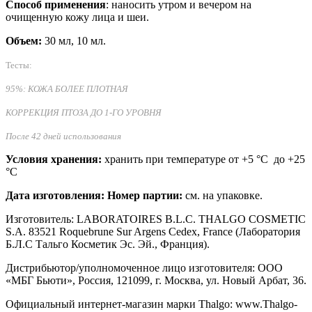
Способ применения
: наносить утром и вечером на
очищенную кожу лица и шеи.
Объем:
30 мл, 10 мл.
Тесты:
95%: КОЖА БОЛЕЕ ПЛОТНАЯ
КОРРЕКЦИЯ ПТОЗА ДО 1-ГО УРОВНЯ
После 42 дней использования
Условия хранения:
хранить при температуре от +5 °C до +25
°C
Дата изготовления: Номер партии:
см. на упаковке.
Изготовитель: LABORATOIRES B.L.C. THALGO COSMETIC
S.A. 83521 Roquebrune Sur Argens Cedex, France (Лаборатория
Б.Л.С Тальго Косметик Эс. Эй., Франция).
Дистрибьютор/уполномоченное лицо изготовителя: ООО
«МБГ Бьюти», Россия, 121099, г. Москва, ул. Новый Арбат, 36.
Официальный интернет-магазин марки Thalgo: www.Thalgo-