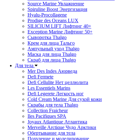
Source Marine Увлажнение
Spiruline Boost Энергизация
Hyalu-Procollagene
Prodige des Oceans LUX
SILICIUM LIFT Лифтинг 40+
Exception Marine Лифтинг 50+
Cыворотка Thalgo
Крем для лица Тальго
Ампульный уход Thalgo
Маска для лица Thalgo
Скраб для лица Thalgo
Для тела
Mer Des Indes Аюрведа
Defi Fermete
Defi Cellulite Нет целлюлита
Les Essentiels Marins
Defi Legerete Легкость ног
Cold Cream Marine Для сухой кожи
Скрабы для тела Thalgo
Collection Fraicheur
Iles Pacifiques SPA
Joyaux Atlantique Атлантика
Merveille Arctique Чудо Арктики
Обертывание для тела
Похудение и моделирование