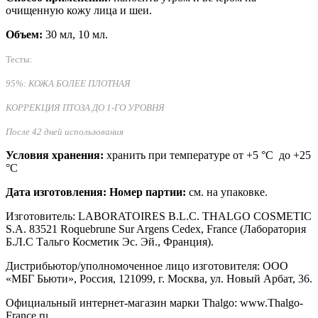
очищенную кожу лица и шеи.
Объем:
30 мл, 10 мл.
Тесты:
95%: КОЖА БОЛЕЕ ПЛОТНАЯ
КОРРЕКЦИЯ ПТОЗА ДО 1-ГО УРОВНЯ
После 42 дней использования
Условия хранения:
хранить при температуре от +5 °C до +25
°C
Дата изготовления: Номер партии:
см. на упаковке.
Изготовитель: LABORATOIRES B.L.C. THALGO COSMETIC
S.A. 83521 Roquebrune Sur Argens Cedex, France (Лаборатория
Б.Л.С Тальго Косметик Эс. Эй., Франция).
Дистрибьютор/уполномоченное лицо изготовителя: ООО
«МБГ Бьюти», Россия, 121099, г. Москва, ул. Новый Арбат, 36.
Официальный интернет-магазин марки Thalgo: www.Thalgo-
France.ru