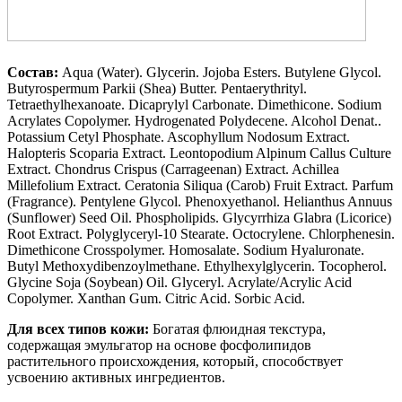
Состав
:
Aqua (Water). Glycerin. Jojoba Esters. Butylene Glycol.
Butyrospermum Parkii (Shea) Butter. Pentaerythrityl.
Tetraethylhexanoate. Dicaprylyl Carbonate. Dimethicone. Sodium
Acrylates Copolymer. Hydrogenated Polydecene. Alcohol Denat..
Potassium Cetyl Phosphate. Ascophyllum Nodosum Extract.
Halopteris Scoparia Extract. Leontopodium Alpinum Callus Culture
Extract. Chondrus Crispus (Carrageenan) Extract. Achillea
Millefolium Extract. Ceratonia Siliqua (Carob) Fruit Extract. Parfum
(Fragrance). Pentylene Glycol. Phenoxyethanol. Helianthus Annuus
(Sunflower) Seed Oil. Phospholipids. Glycyrrhiza Glabra (Licorice)
Root Extract. Polyglyceryl-10 Stearate. Octocrylene. Chlorphenesin.
Dimethicone Crosspolymer. Homosalate. Sodium Hyaluronate.
Butyl Methoxydibenzoylmethane. Ethylhexylglycerin. Tocopherol.
Glycine Soja (Soybean) Oil. Glyceryl. Acrylate/Acrylic Acid
Copolymer. Xanthan Gum. Citric Acid. Sorbic Acid.
Для всех типов кожи:
Богатая флюидная текстура,
содержащая эмульгатор на основе фосфолипидов
растительного происхождения, который, способствует
усвоению активных ингредиентов.