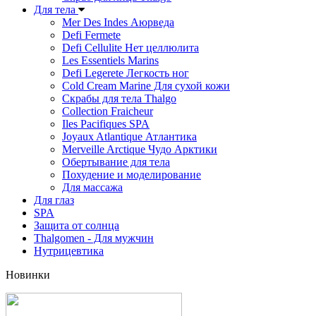
Для тела
Mer Des Indes Аюрведа
Defi Fermete
Defi Cellulite Нет целлюлита
Les Essentiels Marins
Defi Legerete Легкость ног
Cold Cream Marine Для сухой кожи
Скрабы для тела Thalgo
Collection Fraicheur
Iles Pacifiques SPA
Joyaux Atlantique Атлантика
Merveille Arctique Чудо Арктики
Обертывание для тела
Похудение и моделирование
Для массажа
Для глаз
SPA
Защита от солнца
Thalgomen - Для мужчин
Нутрицевтика
Новинки