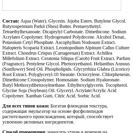
Состав
:
Aqua (Water). Glycerin. Jojoba Esters. Butylene Glycol.
Butyrospermum Parkii (Shea) Butter. Pentaerythrityl.
Tetraethylhexanoate. Dicaprylyl Carbonate. Dimethicone. Sodium
Acrylates Copolymer. Hydrogenated Polydecene. Alcohol Denat..
Potassium Cetyl Phosphate. Ascophyllum Nodosum Extract.
Halopteris Scoparia Extract. Leontopodium Alpinum Callus Culture
Extract. Chondrus Crispus (Carrageenan) Extract. Achillea
Millefolium Extract. Ceratonia Siliqua (Carob) Fruit Extract. Parfum
(Fragrance). Pentylene Glycol. Phenoxyethanol. Helianthus Annuus
(Sunflower) Seed Oil. Phospholipids. Glycyrrhiza Glabra (Licorice)
Root Extract. Polyglyceryl-10 Stearate. Octocrylene. Chlorphenesin.
Dimethicone Crosspolymer. Homosalate. Sodium Hyaluronate.
Butyl Methoxydibenzoylmethane. Ethylhexylglycerin. Tocopherol.
Glycine Soja (Soybean) Oil. Glyceryl. Acrylate/Acrylic Acid
Copolymer. Xanthan Gum. Citric Acid. Sorbic Acid.
Для всех типов кожи:
Богатая флюидная текстура,
содержащая эмульгатор на основе фосфолипидов
растительного происхождения, который, способствует
усвоению активных ингредиентов.
Способ применения
: наносить утром и вечером на