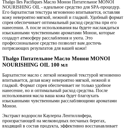
Thalgo Iles Pacifiques Масло Монои Питательное MONOI
NOURISHING OIL - идеальное средство для SPA-процедур.
Его бархатистая текстура мгновенно впитывается, оставляя
кожу невероятно мягкой, нежной и гладкой. Удобный формат
спрея обеспечивает оптимальный расход средства при его
нанесении. А после использования вы будете наслаждаться
изысканными чувственными ароматами Монои, которые
создадут атмосферу расслабления и уюта. Это
профессиональное средство позволит вам достичь
потрясающих результатов для вашей кожи!
Thalgo Питательное Масло Монои MONOI
NOURISHING OIL 100 мл
Бархатистое масло с легкой нежирной текстурой мгновенно
впитывается, делая кожу невероятно мягкой, нежной и
гладкой. Формат спрея обеспечивает не только удобное
нанесение, но и оптимальный расход средства. После
использования масла ваша кожа будет благоухать
изысканными чувственными расслабляющими ароматами
Монои.
Экстракт водоросли Каулерпа Лентиллифера,
произрастающей на мелководных песчаных берегах,
входящий в состав продукта, эффективно восстанавливает