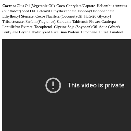
Состав:
Olus Oil (Vegetable Oil). Coco-Caprylate/Caprate. Helianthus Annuus
(Sunflower) Seed Oil. Cetearyl Ethylhexanoate. Isononyl Isononanoate.
Ethylhexyl Stearate. Cocos Nucifera (Coconut) Oil. PEG-20 Glyceryl
Triisostearate. Parfum (Fragrance). Gardenia Tahitensis Flower. Caulerpa
Lentillifera Extract. Tocopherol. Glycine Soja (Soybean) Oil. Aqua (Water).
Pentylene Glycol. Hydrolyzed Rice Bran Protein. Limonene. Citral. Linalool.