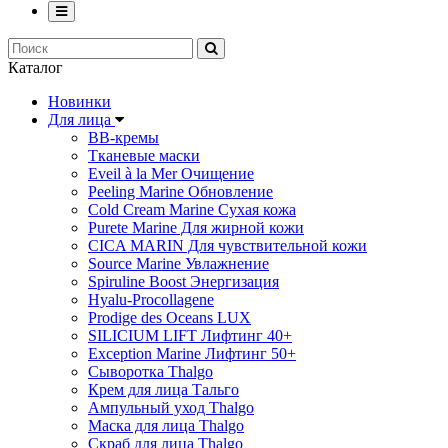
Каталог
Новинки
Для лица
ВВ-кремы
Тканевые маски
Eveil à la Mer Очищение
Peeling Marine Обновление
Cold Cream Marine Сухая кожа
Purete Marine Для жирной кожи
СICA MARIN Для чувствительной кожи
Source Marine Увлажнение
Spiruline Boost Энергизация
Hyalu-Procollagene
Prodige des Oceans LUX
SILICIUM LIFT Лифтинг 40+
Exception Marine Лифтинг 50+
Cыворотка Thalgo
Крем для лица Тальго
Ампульный уход Thalgo
Маска для лица Thalgo
Скраб для лица Thalgo