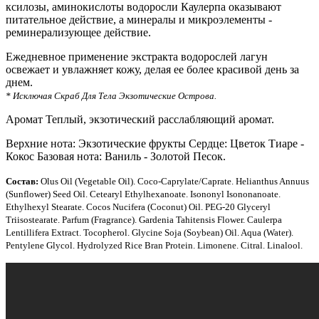
ксилозы, аминокислоты водоросли Каулерпа оказывают
питательное действие, а минералы и микроэлементы -
реминерализующее действие.
Ежедневное применение экстракта водорослей лагун
освежает и увлажняет кожу, делая ее более красивой день за
днем.
* Исключая Скраб Для Тела Экзотические Острова.
Аромат Теплый, экзотический расслабляющий аромат.
Верхние нота: Экзотические фрукты Сердце: Цветок Тиаре -
Кокос Базовая нота: Ваниль - Золотой Песок.
Состав:
Olus Oil (Vegetable Oil). Coco-Caprylate/Caprate. Helianthus Annuus
(Sunflower) Seed Oil. Cetearyl Ethylhexanoate. Isononyl Isononanoate.
Ethylhexyl Stearate. Cocos Nucifera (Coconut) Oil. PEG-20 Glyceryl
Triisostearate. Parfum (Fragrance). Gardenia Tahitensis Flower. Caulerpa
Lentillifera Extract. Tocopherol. Glycine Soja (Soybean) Oil. Aqua (Water).
Pentylene Glycol. Hydrolyzed Rice Bran Protein. Limonene. Citral. Linalool.