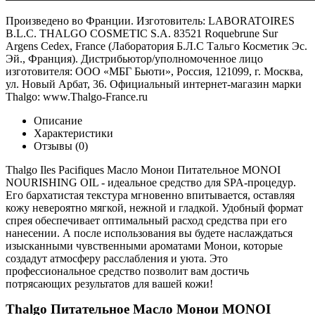
Произведено во Франции. Изготовитель: LABORATOIRES
B.L.C. THALGO COSMETIC S.A. 83521 Roquebrune Sur
Argens Cedex, France (Лаборатория Б.Л.С Тальго Косметик Эс.
Эй., Франция). Дистрибьютор/уполномоченное лицо
изготовителя: ООО «МБГ Бьюти», Россия, 121099, г. Москва,
ул. Новый Арбат, 36. Официальный интернет-магазин марки
Thalgo: www.Thalgo-France.ru
Описание
Характеристики
Отзывы (0)
Thalgo Iles Pacifiques Масло Монои Питательное MONOI
NOURISHING OIL - идеальное средство для SPA-процедур.
Его бархатистая текстура мгновенно впитывается, оставляя
кожу невероятно мягкой, нежной и гладкой. Удобный формат
спрея обеспечивает оптимальный расход средства при его
нанесении. А после использования вы будете наслаждаться
изысканными чувственными ароматами Монои, которые
создадут атмосферу расслабления и уюта. Это
профессиональное средство позволит вам достичь
потрясающих результатов для вашей кожи!
Thalgo Питательное Масло Монои MONOI