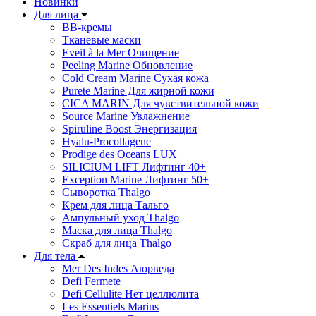
Новинки
Для лица
ВВ-кремы
Тканевые маски
Eveil à la Mer Очищение
Peeling Marine Обновление
Cold Cream Marine Сухая кожа
Purete Marine Для жирной кожи
СICA MARIN Для чувствительной кожи
Source Marine Увлажнение
Spiruline Boost Энергизация
Hyalu-Procollagene
Prodige des Oceans LUX
SILICIUM LIFT Лифтинг 40+
Exception Marine Лифтинг 50+
Cыворотка Thalgo
Крем для лица Тальго
Ампульный уход Thalgo
Маска для лица Thalgo
Скраб для лица Thalgo
Для тела
Mer Des Indes Аюрведа
Defi Fermete
Defi Cellulite Нет целлюлита
Les Essentiels Marins