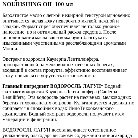
NOURISHING OIL 100 мл
Бархатистое масло с легкой нежирной текстурой мгновенно
впитывается, делая кожу невероятно мягкой, нежной и
гладкой. Формат спрея обеспечивает не только удобное
нанесение, но и оптимальный расход средства. После
использования масла ваша кожа будет благоухать
изысканными чувственными расслабляющими ароматами
Монои.
Экстракт водоросли Каулерпа Лентиллифера,
произрастающей на мелководных песчаных берегах,
входящий в состав продукта, эффективно восстанавливает
кожу, повышая ее упругость и эластичность.
Главный ингредиент ВОДОРОСЛЬ ЛАГУН*
Водный
экстракт водоросли Каулерпа Лентиллифера (Caulerpa
Lentillifera). Эта водоросль растет на песчаных, мелководных
берегах тихоокеанских островов. Культивируется и деликатно
собирается в спокойных водах ИндоТихоокеанского
архипелага. Водный экстракт водоросли получают путем
мацерации и фильтрации.
ВОДОРОСЛЬ ЛАГУН восстанавливает естественное
увлажнение, благодаря высокому содержанию моносахарида