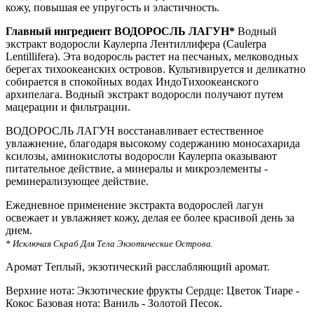
кожу, повышая ее упругость и эластичность.
Главный ингредиент ВОДОРОСЛЬ ЛАГУН*
Водный
экстракт водоросли Каулерпа Лентиллифера (Caulerpa
Lentillifera). Эта водоросль растет на песчаных, мелководных
берегах тихоокеанских островов. Культивируется и деликатно
собирается в спокойных водах ИндоТихоокеанского
архипелага. Водный экстракт водоросли получают путем
мацерации и фильтрации.
ВОДОРОСЛЬ ЛАГУН восстанавливает естественное
увлажнение, благодаря высокому содержанию моносахарида
ксилозы, аминокислоты водоросли Каулерпа оказывают
питательное действие, а минералы и микроэлементы -
реминерализующее действие.
Ежедневное применение экстракта водорослей лагун
освежает и увлажняет кожу, делая ее более красивой день за
днем.
* Исключая Скраб Для Тела Экзотические Острова.
Аромат Теплый, экзотический расслабляющий аромат.
Верхние нота: Экзотические фрукты Сердце: Цветок Тиаре -
Кокос Базовая нота: Ваниль - Золотой Песок.