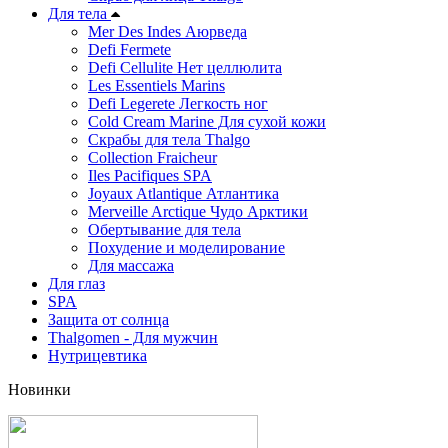
Для тела
Mer Des Indes Аюрведа
Defi Fermete
Defi Cellulite Нет целлюлита
Les Essentiels Marins
Defi Legerete Легкость ног
Cold Cream Marine Для сухой кожи
Скрабы для тела Thalgo
Collection Fraicheur
Iles Pacifiques SPA
Joyaux Atlantique Атлантика
Merveille Arctique Чудо Арктики
Обертывание для тела
Похудение и моделирование
Для массажа
Для глаз
SPA
Защита от солнца
Thalgomen - Для мужчин
Нутрицевтика
Новинки