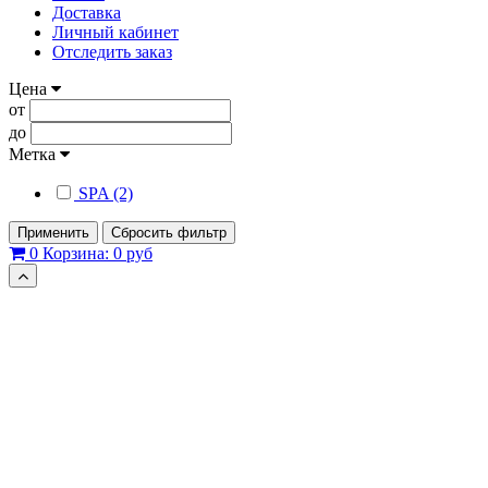
Доставка
Личный кабинет
Отследить заказ
Цена
от
до
Метка
SPA (2)
Применить
Сбросить фильтр
0
Корзина:
0 руб