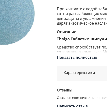
При контакте с водой таб
сотни расслабляющих мик
для защиты и увлажнения 
дарят экзотическое насла
Описание
Thalgo Таблетки шипучи
Средство способствует п
содержанию комплекса Alg
лагуны, окружающей кора
Показать полностью
При контакте с водой таб
сотни расслабляющих мик
Характеристики
для защиты и увлажнения 
дарят экзотическое насла
Успокаивающий морской ко
Отзывы
белая водяная лилия, об
расслабляющие эфирные м
Отзывов еще никто не оставл
Отдельного комплимента 
Написать отзыв