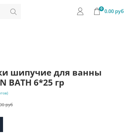
0
0.00 руб
тки шипучие для ванны
N BATH 6*25 гр
нтов)
00 руб