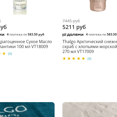
Произведено во Франции. 
COSMETIC S.A. 83521 Roque
б
7445 руб
Тальго Косметик Эс. Эй.,
руб
5211 руб
изготовителя: ООО «МБГ Бь
36. Официальный интернет
4
платежа по
583.50 руб
4
платежа по
583.50
Драгоценное Сухое Масло
Thalgo Арктический снеж
лантики 100 мл VT18009
скраб с хлопьями морской
270 мл VT17009
(0)
(0)