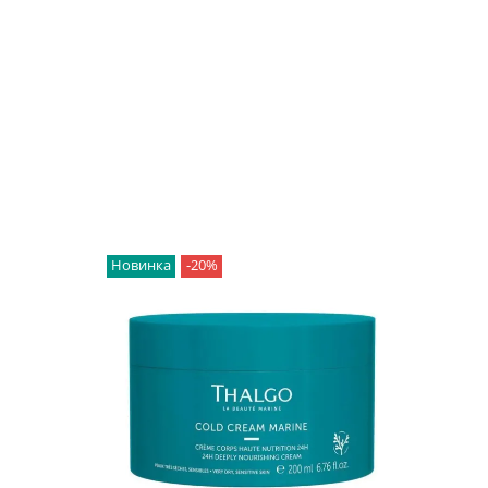
яют изысканным ароматом всю вашу ванную
ностью расслабить не только тело, но и разум.
c Acid. Monosodium Citrate. Maltodextrin. PEG-150. Parfum
aris Sal (Sea Salt). Cocos Nucifera (Coconut) Oil. CI 42090 (Blue 1).
 (Iron Oxides). Tocopherol. Silica. Hexyl Cinnamal. Linalool. Benzyl
raniol.
Новинка
-20%