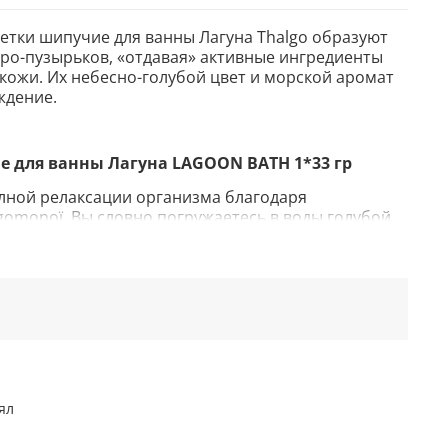
летки шипучие для ванны Лагуна Thalgo образуют
ро-пузырьков, «отдавая» активные ингредиенты
кожи. Их небесно-голубой цвет и морской аромат
ждение.
е для ванны Лагуна LAGOON BATH 1*33 гр
олной релаксации организма благодаря
omonoï. Вы словно погружаетесь в воды голубой
лловые рифы полинезийских островов.
летки шипучие для ванны Лагуна Thalgo образуют
ро-пузырьков, «отдавая» активные ингредиенты
кожи. Их небесно-голубой цвет и морской аромат
ждение.
мплекс, микроводоросли Dunaliella и Spirulina,
ладающая увлажняющими свойствами, и
асла гарантрируют абсолютное расслабление.
ял
заслуживает эффект ароматерапии. Растворившись