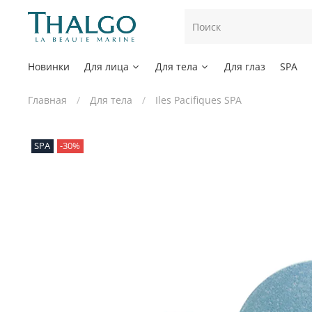
Новинки
Для лица
Для тела
Для глаз
SPA
Главная
Для тела
Iles Pacifiques SPA
SPA
-30%