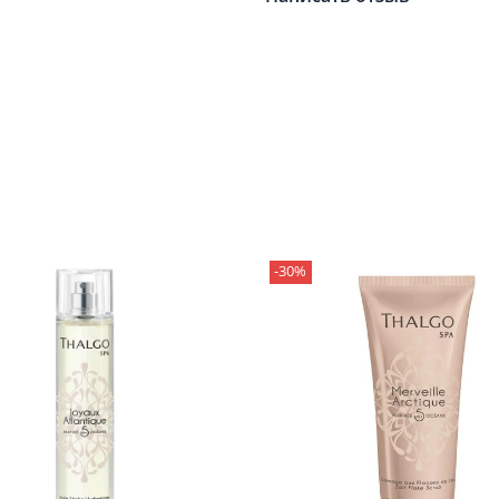
в воде, таблетки наполн
комнату, а вы сможете пол
Состав:
Sodium Bicarbonate. Citri
(Fragrance). Hydrated Silica. Talc. M
Gardenia Tahitensis Flower. CI 77499
Salicylate. Citronellol. Limonene. Ge
-30%