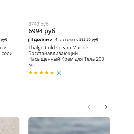
Изготовитель: LABORATOIRES B.L.C. THALGO
brune Sur Argens Cedex, France (Лаборатория Б.Л.С
8743 руб
 Франция). Дистрибьютор/уполномоченное лицо
6994 руб
юти», Россия, 121099, г. Москва, ул. Новый Арбат,
-магазин марки Thalgo: www.Thalgo-France.ru
 руб
4
платежа по
583.50 руб
ный
Thalgo Cold Cream Marine
 соли
Восстанавливающий
Насыщенный Крем для Тела 200
мл
(0)