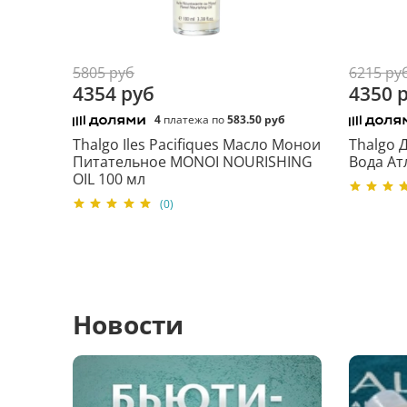
5805 руб
6215 ру
4354 руб
4350 
4
платежа по
583.50 руб
Thalgo Iles Pacifiques Масло Монои
Thalgo 
Питательное MONOI NOURISHING
Вода Ат
OIL 100 мл
(0)
Новости