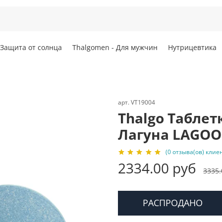
Защита от солнца
Thalgomen - Для мужчин
Нутрицевтика
арт.
VT19004
Thalgo Табле
Лагуна LAGOO
(0 отзыва(ов) клие
2334.00 руб
3335.
РАСПРОДАНО