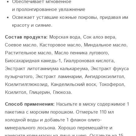
Обеспечивает мгновенное
и
пролонгированное
увлажнение
Освежает уставшие кожные покровы, придавая им
красоту и сияние.
Состав продукта:
Морская вода, Сок алоэ вера,
Соевое масло, Касторовое масло, Миндальное масло,
Растительное масло, Масло пенника лугового,
Биосахаридная камедь-1, Гиалуроновая кислота,
Экстракт литотамниума калькареума, Экстракт фукуса
пузырчатого, Экстракт ламинарии, Ангидроксилитол,
Ксилитилглюкозид, Канделильский воск, Токоферол,
Ксилитол, Глицерин, Глюкоза.
Способ применения:
Насыпьте в миску содержимое 1
пакетика с морским порошком. Отмерьте 110 мл
холодной воды и добавьте 1 флакон олиго-
минерального лосьона. Хорошо перемешайте и
нанесите крем-маску на лицо и шею. Оставьте на 15