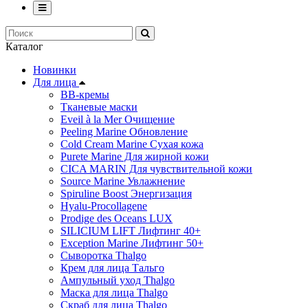
Каталог
Новинки
Для лица
ВВ-кремы
Тканевые маски
Eveil à la Mer Очищение
Peeling Marine Обновление
Cold Cream Marine Сухая кожа
Purete Marine Для жирной кожи
СICA MARIN Для чувствительной кожи
Source Marine Увлажнение
Spiruline Boost Энергизация
Hyalu-Procollagene
Prodige des Oceans LUX
SILICIUM LIFT Лифтинг 40+
Exception Marine Лифтинг 50+
Cыворотка Thalgo
Крем для лица Тальго
Ампульный уход Thalgo
Маска для лица Thalgo
Скраб для лица Thalgo