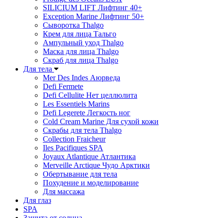
SILICIUM LIFT Лифтинг 40+
Exception Marine Лифтинг 50+
Cыворотка Thalgo
Крем для лица Тальго
Ампульный уход Thalgo
Маска для лица Thalgo
Скраб для лица Thalgo
Для тела
Mer Des Indes Аюрведа
Defi Fermete
Defi Cellulite Нет целлюлита
Les Essentiels Marins
Defi Legerete Легкость ног
Cold Cream Marine Для сухой кожи
Скрабы для тела Thalgo
Collection Fraicheur
Iles Pacifiques SPA
Joyaux Atlantique Атлантика
Merveille Arctique Чудо Арктики
Обертывание для тела
Похудение и моделирование
Для массажа
Для глаз
SPA
Защита от солнца