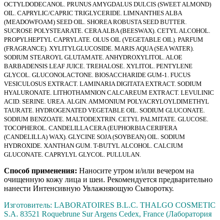
OCTYLDODECANOL. PRUNUS AMYGDALUS DULCIS (SWEET ALMOND)
OIL. CAPRYLIC/CAPRIC TRIGLYCERIDE. LIMNANTHES ALBA
(MEADOWFOAM) SEED OIL. SHOREA ROBUSTA SEED BUTTER.
SUCROSE POLYSTEARATE. CERA ALBA (BEESWAX). CETYL ALCOHOL.
PROPYLHEPTYL CAPRYLATE. OLUS OIL (VEGETABLE OIL). PARFUM
(FRAGRANCE). XYLITYLGLUCOSIDE. MARIS AQUA (SEA WATER).
SODIUM STEAROYL GLUTAMATE. ANHYDROXYLITOL. ALOE
BARBADENSIS LEAF JUICE. TREHALOSE. XYLITOL. PENTYLENE
GLYCOL. GLUCONOLACTONE. BIOSACCHARIDE GUM-1. FUCUS
VESICULOSUS EXTRACT. LAMINARIA DIGITATA EXTRACT. SODIUM
HYALURONATE. LITHOTHAMNION CALCAREUM EXTRACT. LEVULINIC
ACID. SERINE. UREA. ALGIN. AMMONIUM POLYACRYLOYLDIMETHYL
TAURATE. HYDROGENATED VEGETABLE OIL. SODIUM GLUCONATE.
SODIUM BENZOATE. MALTODEXTRIN. CETYL PALMITATE. GLUCOSE.
TOCOPHEROL. CANDELILLA CERA (EUPHORBIA CERIFERA
(CANDELILLA) WAX). GLYCINE SOJA (SOYBEAN) OIL. SODIUM
HYDROXIDE. XANTHAN GUM. T-BUTYL ALCOHOL. CALCIUM
GLUCONATE. CAPRYLYL GLYCOL. PULLULAN.
Способ применения:
Наносите утром и/или вечером на
очищенную кожу лица и шеи. Рекомендуется предварительно
нанести Интенсивную Увлажняющую Сыворотку.
Изготовитель: LABORATOIRES B.L.C. THALGO COSMETIC
S.A. 83521 Roquebrune Sur Argens Cedex, France (Лаборатория