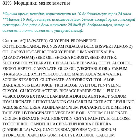
81%: Морщинки менее заметны
*Оценка крема методом корнеометрии на 10 добровольцах через 24 часа.
**Мнение 16 добровольцев, использовавших Увлажняющий крем с тающей
текстурой два раза в день в течение 28 дней (% добровольцев, которые
согласны и почти согласны с утверждением).
Состав:
AQUA (WATER). GLYCERIN. PROPANEDIOL.
OCTYLDODECANOL. PRUNUS AMYGDALUS DULCIS (SWEET ALMOND)
OIL. CAPRYLIC/CAPRIC TRIGLYCERIDE. LIMNANTHES ALBA
(MEADOWFOAM) SEED OIL. SHOREA ROBUSTA SEED BUTTER.
SUCROSE POLYSTEARATE. CERA ALBA (BEESWAX). CETYL ALCOHOL.
PROPYLHEPTYL CAPRYLATE. OLUS OIL (VEGETABLE OIL). PARFUM
(FRAGRANCE). XYLITYLGLUCOSIDE. MARIS AQUA (SEA WATER).
SODIUM STEAROYL GLUTAMATE. ANHYDROXYLITOL. ALOE
BARBADENSIS LEAF JUICE. TREHALOSE. XYLITOL. PENTYLENE
GLYCOL. GLUCONOLACTONE. BIOSACCHARIDE GUM-1. FUCUS
VESICULOSUS EXTRACT. LAMINARIA DIGITATA EXTRACT. SODIUM
HYALURONATE. LITHOTHAMNION CALCAREUM EXTRACT. LEVULINIC
ACID. SERINE. UREA. ALGIN. AMMONIUM POLYACRYLOYLDIMETHYL
TAURATE. HYDROGENATED VEGETABLE OIL. SODIUM GLUCONATE.
SODIUM BENZOATE. MALTODEXTRIN. CETYL PALMITATE. GLUCOSE.
TOCOPHEROL. CANDELILLA CERA (EUPHORBIA CERIFERA
(CANDELILLA) WAX). GLYCINE SOJA (SOYBEAN) OIL. SODIUM
HYDROXIDE. XANTHAN GUM. T-BUTYL ALCOHOL. CALCIUM