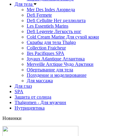
Для тела
Mer Des Indes Аюрведа
Defi Fermete
Defi Cellulite Нет целлюлита
Les Essentiels Marins
Defi Legerete Легкость ног
Cold Cream Marine Для сухой кожи
Скрабы для тела Thalgo
Collection Fraicheur
Iles Pacifiques SPA
Joyaux Atlantique Атлантика
Merveille Arctique Чудо Арктики
Обертывание для тела
Похудение и моделирование
Для массажа
Для глаз
SPA
Защита от солнца
Thalgomen - Для мужчин
Нутрицевтика
Новинки