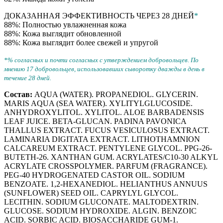
ДОКАЗАННАЯ ЭФФЕКТИВНОСТЬ ЧЕРЕЗ 28 ДНЕЙ
*
88%: Полностью увлажненная кожа
88%: Кожа выглядит обновленной
88%: Кожа выглядит более свежей и упругой
*% согласных и почти согласных с утверждением добровольцев. По
мнению 17 добровольцев, использовавших сыворотку дважды в день в
течение 28 дней.
Состав:
AQUA (WATER). PROPANEDIOL. GLYCERIN.
MARIS AQUA (SEA WATER). XYLITYLGLUCOSIDE.
ANHYDROXYLITOL. XYLITOL. ALOE BARBADENSIS
LEAF JUICE. BETA-GLUCAN. PADINA PAVONICA
THALLUS EXTRACT. FUCUS VESICULOSUS EXTRACT.
LAMINARIA DIGITATA EXTRACT. LITHOTHAMNION
CALCAREUM EXTRACT. PENTYLENE GLYCOL. PPG-26-
BUTETH-26. XANTHAN GUM. ACRYLATES/C10-30 ALKYL
ACRYLATE CROSSPOLYMER. PARFUM (FRAGRANCE).
PEG-40 HYDROGENATED CASTOR OIL. SODIUM
BENZOATE. 1,2-HEXANEDIOL. HELIANTHUS ANNUUS
(SUNFLOWER) SEED OIL. CAPRYLYL GLYCOL.
LECITHIN. SODIUM GLUCONATE. MALTODEXTRIN.
GLUCOSE. SODIUM HYDROXIDE. ALGIN. BENZOIC
ACID. SORBIC ACID. BIOSACCHARIDE GUM-1.