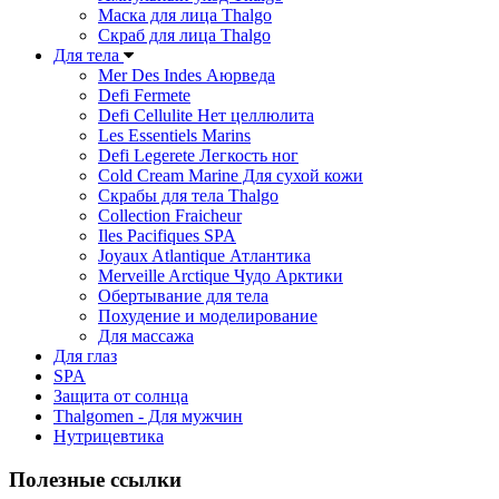
Маска для лица Thalgo
Скраб для лица Thalgo
Для тела
Mer Des Indes Аюрведа
Defi Fermete
Defi Cellulite Нет целлюлита
Les Essentiels Marins
Defi Legerete Легкость ног
Cold Cream Marine Для сухой кожи
Скрабы для тела Thalgo
Collection Fraicheur
Iles Pacifiques SPA
Joyaux Atlantique Атлантика
Merveille Arctique Чудо Арктики
Обертывание для тела
Похудение и моделирование
Для массажа
Для глаз
SPA
Защита от солнца
Thalgomen - Для мужчин
Нутрицевтика
Полезные ссылки