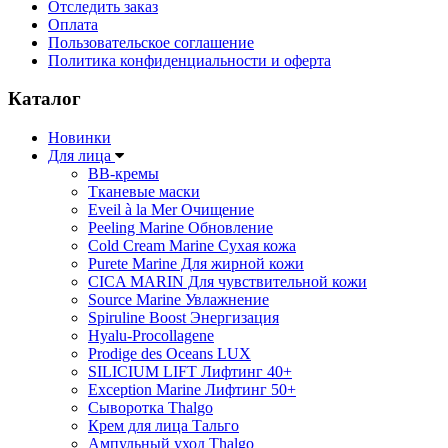
Отследить заказ
Оплата
Пользовательское соглашение
Политика конфиденциальности и оферта
Каталог
Новинки
Для лица
ВВ-кремы
Тканевые маски
Eveil à la Mer Очищение
Peeling Marine Обновление
Cold Cream Marine Сухая кожа
Purete Marine Для жирной кожи
СICA MARIN Для чувствительной кожи
Source Marine Увлажнение
Spiruline Boost Энергизация
Hyalu-Procollagene
Prodige des Oceans LUX
SILICIUM LIFT Лифтинг 40+
Exception Marine Лифтинг 50+
Cыворотка Thalgo
Крем для лица Тальго
Ампульный уход Thalgo