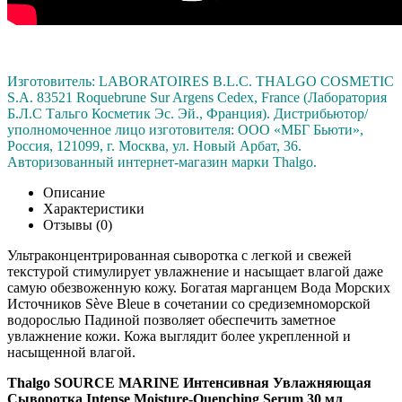
Изготовитель: LABORATOIRES B.L.C. THALGO COSMETIC
S.A. 83521 Roquebrune Sur Argens Cedex, France (Лаборатория
Б.Л.С Тальго Косметик Эс. Эй., Франция). Дистрибьютор/
уполномоченное лицо изготовителя: ООО «МБГ Бьюти»,
Россия, 121099, г. Москва, ул. Новый Арбат, 36.
Авторизованный интернет-магазин марки Thalgo.
Описание
Характеристики
Отзывы (0)
Ультраконцентрированная сыворотка с легкой и свежей
текстурой стимулирует увлажнение и насыщает влагой даже
самую обезвоженную кожу. Богатая марганцем Вода Морских
Источников Sève Bleue в сочетании со средиземноморской
водорослью Падиной позволяет обеспечить заметное
увлажнение кожи. Кожа выглядит более укрепленной и
насыщенной влагой.
Thalgo SOURCE MARINE Интенсивная Увлажняющая
Сыворотка Intense Moisture-Quenching Serum 30 мл