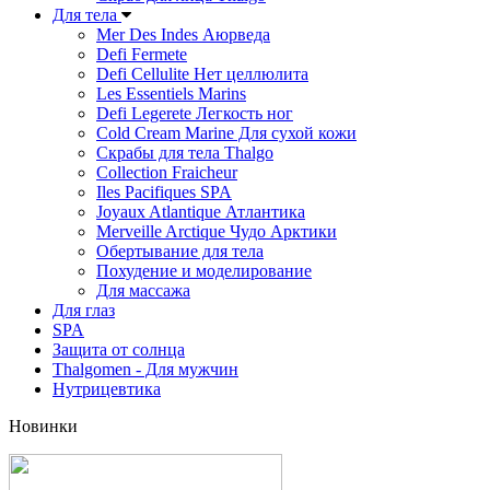
Для тела
Mer Des Indes Аюрведа
Defi Fermete
Defi Cellulite Нет целлюлита
Les Essentiels Marins
Defi Legerete Легкость ног
Cold Cream Marine Для сухой кожи
Скрабы для тела Thalgo
Collection Fraicheur
Iles Pacifiques SPA
Joyaux Atlantique Атлантика
Merveille Arctique Чудо Арктики
Обертывание для тела
Похудение и моделирование
Для массажа
Для глаз
SPA
Защита от солнца
Thalgomen - Для мужчин
Нутрицевтика
Новинки