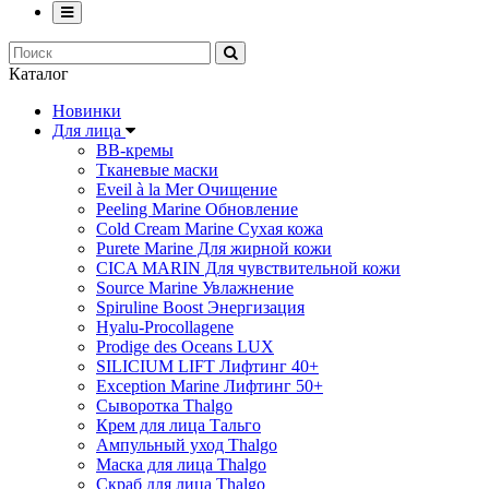
Каталог
Новинки
Для лица
ВВ-кремы
Тканевые маски
Eveil à la Mer Очищение
Peeling Marine Обновление
Cold Cream Marine Сухая кожа
Purete Marine Для жирной кожи
СICA MARIN Для чувствительной кожи
Source Marine Увлажнение
Spiruline Boost Энергизация
Hyalu-Procollagene
Prodige des Oceans LUX
SILICIUM LIFT Лифтинг 40+
Exception Marine Лифтинг 50+
Cыворотка Thalgo
Крем для лица Тальго
Ампульный уход Thalgo
Маска для лица Thalgo
Скраб для лица Thalgo