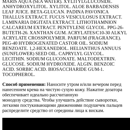
MARIS AQUA (SEA WATER). XYLITYLGLUCOSIDE.
ANHYDROXYLITOL. XYLITOL. ALOE BARBADENSIS
LEAF JUICE. BETA-GLUCAN. PADINA PAVONICA
THALLUS EXTRACT. FUCUS VESICULOSUS EXTRACT.
LAMINARIA DIGITATA EXTRACT. LITHOTHAMNION
CALCAREUM EXTRACT. PENTYLENE GLYCOL. PPG-26-
BUTETH-26. XANTHAN GUM. ACRYLATES/C10-30 ALKYL
ACRYLATE CROSSPOLYMER. PARFUM (FRAGRANCE).
PEG-40 HYDROGENATED CASTOR OIL. SODIUM
BENZOATE. 1,2-HEXANEDIOL. HELIANTHUS ANNUUS
(SUNFLOWER) SEED OIL. CAPRYLYL GLYCOL.
LECITHIN. SODIUM GLUCONATE. MALTODEXTRIN.
GLUCOSE. SODIUM HYDROXIDE. ALGIN. BENZOIC
ACID. SORBIC ACID. BIOSACCHARIDE GUM-1.
TOCOPHEROL.
Cпособ применения:
Наносите утром и/или вечером перед
нанесением крема на чистую сухую кожу. Нажатие дозатора
обеспечивает идеально рассчитанную
монодозу средства. Чтобы улучшить действие сыворотки,
легкими постукивающими движениями подушечек пальцев
распределите средство от середины лица к вискам.