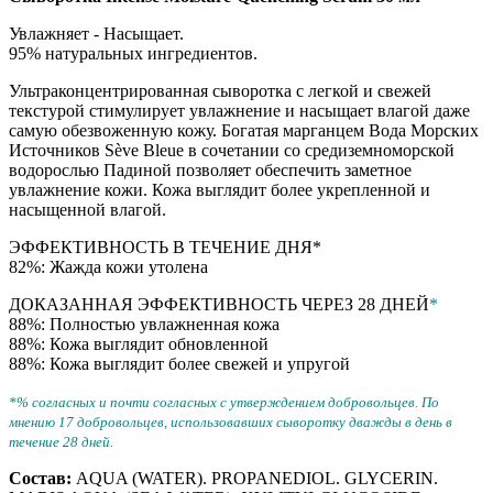
Увлажняет - Насыщает.
95% натуральных ингредиентов.
Ультраконцентрированная сыворотка с легкой и свежей
текстурой стимулирует увлажнение и насыщает влагой даже
самую обезвоженную кожу. Богатая марганцем Вода Морских
Источников Sève Bleue в сочетании со средиземноморской
водорослью Падиной позволяет обеспечить заметное
увлажнение кожи. Кожа выглядит более укрепленной и
насыщенной влагой.
ЭФФЕКТИВНОСТЬ В ТЕЧЕНИЕ ДНЯ*
82%: Жажда кожи утолена
ДОКАЗАННАЯ ЭФФЕКТИВНОСТЬ ЧЕРЕЗ 28 ДНЕЙ
*
88%: Полностью увлажненная кожа
88%: Кожа выглядит обновленной
88%: Кожа выглядит более свежей и упругой
*% согласных и почти согласных с утверждением добровольцев. По
мнению 17 добровольцев, использовавших сыворотку дважды в день в
течение 28 дней.
Состав:
AQUA (WATER). PROPANEDIOL. GLYCERIN.