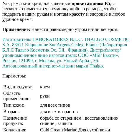
Ультрамягкий крем, насыщенный
провитамином B5
, с
легкостью поместится в сумочку любого размера, чтобы
подарить вашим рукам и ногтям красоту и здоровье в любое
удобное время.
Применение:
Нанести равномерно утром и/или вечером.
Изготовитель: LABORATOIRES B.L.C. THALGO COSMETIC
S.A. 83521 Roquebrune Sur Argens Cedex, France (Лаборатория
Б.Л.С Тальго Косметик Эс. Эй., Франция). Дистрибьютор/
уполномоченное лицо изготовителя: ООО «МБГ Бьюти»,
Россия, 121099, г. Москва, ул. Новый Арбат, 36.
Авторизованный интернет-магазин марки Thalgo.
Параметры:
Вид продукта:
крем
Область
руки
применения:
Тип кожи:
для всех типов
Возраст:
для всех возрастов
Назначение
борьба со старением , восстановление/
продукта:
сияние , защита
Коллекция:
Cold Cream Marine Для сухой кожи