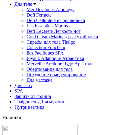
Для тела
Mer Des Indes Аюрведа
Defi Fermete
Defi Cellulite Нет целлюлита
Les Essentiels Marins
Defi Legerete Легкость ног
Cold Cream Marine Для сухой кожи
Скрабы для тела Thalgo
Collection Fraicheur
Iles Pacifiques SPA
Joyaux Atlantique Атлантика
Merveille Arctique Чудо Арктики
Обертывание для тела
Похудение и моделирование
Для массажа
Для глаз
SPA
Защита от солнца
Thalgomen - Для мужчин
Нутрицевтика
Новинки