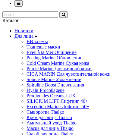
Каталог
Новинки
Для лица
ВВ-кремы
Тканевые маски
Eveil à la Mer Очищение
Peeling Marine Обновление
Cold Cream Marine Сухая кожа
Purete Marine Для жирной кожи
СICA MARIN Для чувствительной кожи
Source Marine Увлажнение
Spiruline Boost Энергизация
Hyalu-Procollagene
Prodige des Oceans LUX
SILICIUM LIFT Лифтинг 40+
Exception Marine Лифтинг 50+
Cыворотка Thalgo
Крем для лица Тальго
Ампульный уход Thalgo
Маска для лица Thalgo
Скраб для лица Thalgo