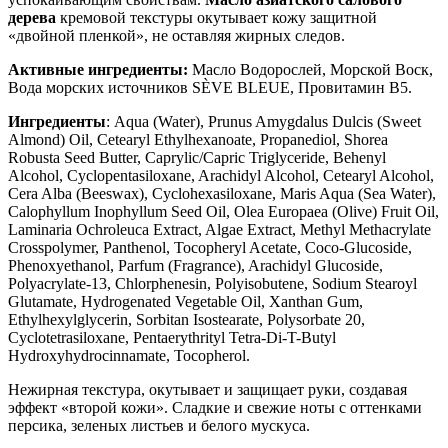
дерева
кремовой текстуры окутывает кожу защитной
«двойной пленкой», не оставляя жирных следов.
Активные ингредиенты:
Масло Водорослей, Морской Воск,
Вода морских источников SÈVE BLEUE, Провитамин B5.
Ингредиенты
:
Aqua (Water), Prunus Amygdalus Dulcis (Sweet
Almond) Oil, Cetearyl Ethylhexanoate, Propanediol, Shorea
Robusta Seed Butter, Caprylic/Capric Triglyceride, Behenyl
Alcohol, Cyclopentasiloxane, Arachidyl Alcohol, Cetearyl Alcohol,
Cera Alba (Beeswax), Cyclohexasiloxane, Maris Aqua (Sea Water),
Calophyllum Inophyllum Seed Oil, Olea Europaea (Olive) Fruit Oil,
Laminaria Ochroleuca Extract, Algae Extract, Methyl Methacrylate
Crosspolymer, Panthenol, Tocopheryl Acetate, Coco-Glucoside,
Phenoxyethanol, Parfum (Fragrance), Arachidyl Glucoside,
Polyacrylate-13, Chlorphenesin, Polyisobutene, Sodium Stearoyl
Glutamate, Hydrogenated Vegetable Oil, Xanthan Gum,
Ethylhexylglycerin, Sorbitan Isostearate, Polysorbate 20,
Cyclotetrasiloxane, Pentaerythrityl Tetra-Di-T-Butyl
Hydroxyhydrocinnamate, Tocopherol
.
Нежирная текстура, окутывает и защищает руки, создавая
эффект «второй кожи». Сладкие и свежие ноты с оттенками
персика, зеленых листьев и белого мускуса.