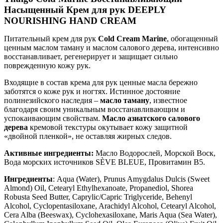
Насыщенный Крем для рук DEEPLY
NOURISHING HAND CREAM
Питательный крем для рук
Cold Cream Marine
, обогащенный
ценным маслом таману и маслом салового дерева, интенсивно
восстанавливает, регенерирует и защищает сильно
поврежденную кожу рук.
Входящие в состав крема для рук ценные масла бережно
заботятся о коже рук и ногтях. Истинное достояние
полинезийского наследия –
масло таману
, известное
благодаря своим уникальным восстанавливающим и
успокаивающим свойствам.
Масло азиатского салового
дерева
кремовой текстуры окутывает кожу защитной
«двойной пленкой», не оставляя жирных следов.
Активные ингредиенты:
Масло Водорослей, Морской Воск,
Вода морских источников SÈVE BLEUE, Провитамин B5.
Ингредиенты
:
Aqua (Water), Prunus Amygdalus Dulcis (Sweet
Almond) Oil, Cetearyl Ethylhexanoate, Propanediol, Shorea
Robusta Seed Butter, Caprylic/Capric Triglyceride, Behenyl
Alcohol, Cyclopentasiloxane, Arachidyl Alcohol, Cetearyl Alcohol,
Cera Alba (Beeswax), Cyclohexasiloxane, Maris Aqua (Sea Water),