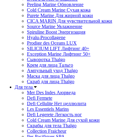
Peeling Marine Обновление
Cold Cream Marine Сухая кожа
Purete Marine Для жирной кожи
СICA MARIN Для чувствительной кожи
Source Marine Увлажнение
Spiruline Boost Энергизация
Hyalu-Procollagene
Prodige des Oceans LUX
SILICIUM LIFT Лифтинг 40+
Exception Marine Лифтинг 50+
Cыворотка Thalgo
Крем для лица Тальго
Ампульный уход Thalgo
Маска для лица Thalgo
Скраб для лица Thalgo
Для тела
Mer Des Indes Аюрведа
Defi Fermete
Defi Cellulite Нет целлюлита
Les Essentiels Marins
Defi Legerete Легкость ног
Cold Cream Marine Для сухой кожи
Скрабы для тела Thalgo
Collection Fraicheur
Iles Pacifiques SPA