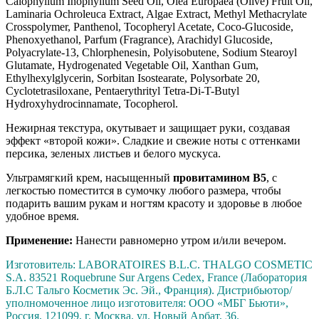
Calophyllum Inophyllum Seed Oil, Olea Europaea (Olive) Fruit Oil,
Laminaria Ochroleuca Extract, Algae Extract, Methyl Methacrylate
Crosspolymer, Panthenol, Tocopheryl Acetate, Coco-Glucoside,
Phenoxyethanol, Parfum (Fragrance), Arachidyl Glucoside,
Polyacrylate-13, Chlorphenesin, Polyisobutene, Sodium Stearoyl
Glutamate, Hydrogenated Vegetable Oil, Xanthan Gum,
Ethylhexylglycerin, Sorbitan Isostearate, Polysorbate 20,
Cyclotetrasiloxane, Pentaerythrityl Tetra-Di-T-Butyl
Hydroxyhydrocinnamate, Tocopherol
.
Нежирная текстура, окутывает и защищает руки, создавая
эффект «второй кожи». Сладкие и свежие ноты с оттенками
персика, зеленых листьев и белого мускуса.
Ультрамягкий крем, насыщенный
провитамином B5
, с
легкостью поместится в сумочку любого размера, чтобы
подарить вашим рукам и ногтям красоту и здоровье в любое
удобное время.
Применение:
Нанести равномерно утром и/или вечером.
Изготовитель: LABORATOIRES B.L.C. THALGO COSMETIC
S.A. 83521 Roquebrune Sur Argens Cedex, France (Лаборатория
Б.Л.С Тальго Косметик Эс. Эй., Франция). Дистрибьютор/
уполномоченное лицо изготовителя: ООО «МБГ Бьюти»,
Россия, 121099, г. Москва, ул. Новый Арбат, 36.