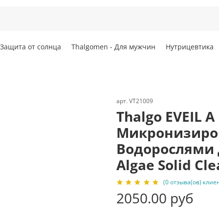
Защита от солнца
Thalgomen - Для мужчин
Нутрицевтика
арт.
VT21009
Thalgo EVEIL 
Микронизиро
Водорослями 
Algae Solid Cle
(0 отзыва(ов) клие
2050.00 руб