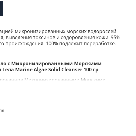
ацией микронизированных морских водорослей
я, выведения токсинов и оздоровления кожи. 95%
го происхождения. 100% подлежит переработке.
 Мыло с Микронизированными Морскими
ела Marine Algae Solid Cleanser 100 гр
ированное Микронизированными Морскими
чищает, выводит токсины и очищает
овление
ял
ацией микронизированных морских водорослей
я, выведения токсинов и оздоровления кожи. 95%
го происхождения.