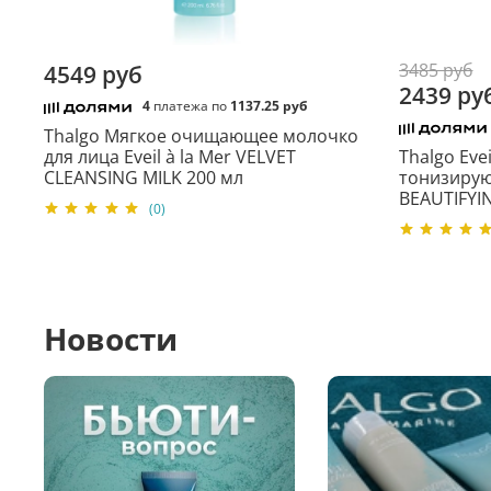
3485 руб
4549 руб
2439 ру
4
платежа по
1137.25 руб
Thalgo Мягкое очищающее молочко
для лица Eveil à la Mer VELVET
Thalgo Evei
CLEANSING MILK 200 мл
тонизирую
BEAUTIFYI
(0)
Новости