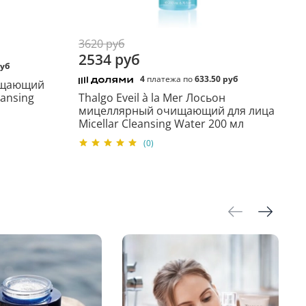
ием).
dium Palm Kernelate, Aqua (Water), Parfum
3620 руб
Soybean) Oil, Fucus Vesiculosus Powder, Laminaria
2534 руб
 Lithothamnion Calcareum Powder, Calendula
руб
Tocopherol, Sodium Chloride, Palm Kernel Acid,
4
платежа по
633.50 руб
чищающий
T
ansing
Thalgo Eveil à la Mer Лосьон
М
мицеллярный очищающий для лица
с
лажную кожу круговыми движениями. Хорошо
Micellar Cleansing Water 200 мл
C
опадании в глаза немедленно промыть водой.
(0)