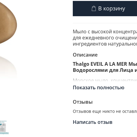
В корзину
Мыло с высокой концентр
для ежедневного очищени
ингредиентов натурально
Описание
Thalgo EVEIL A LA MER
Водорослями для Лица и Т
Морское мыло, концентр
Водорослями ежедневно о
Показать полностью
комбинированную кожу.
Отзывы
Очищение - Восстан
Отзывов еще никто не оставл
Мыло с высокой концентр
для ежедневного очищени
Написать отзыв
ингредиентов натурально