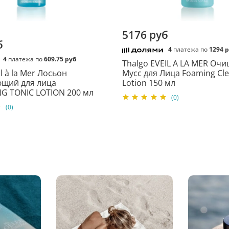
основном согласных с утвержден
Состав:
Sodium Palmate, So
5176 руб
(Fragrance), Glycine Soja (
б
Digitata Powder, Glycerin,
4
платежа по
1294 
Officinalis Flower Extract, 
4
платежа по
609.75 руб
Thalgo EVEIL A LA MER О
Tetrasodium Etidronate.
l à la Mer Лосьон
Мусс для Лица Foaming Cle
щий для лица
Lotion 150 мл
Применение:
Намыльте в
NG TONIC LOTION 200 мл
смойте и высушите. При п
(0)
(0)