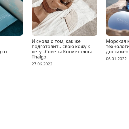
И снова о том, как же
Морская м
Изготовитель: LABORATOIR
подготовить свою кожу к
технолог
Sur Argens Cedex, France (
 от
лету...Советы Косметолога
достижен
Франция). Дистрибьютор/
Thalgo.
06.01.2022
Бьюти», Россия, 121099, г
27.06.2022
интернет-магазин марки T