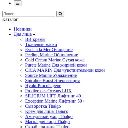
Каталог
Новинки
Для лица
ВВ-кремы
Тканевые маски
Eveil à la Mer Очищение
Peeling Marine Обновление
Cold Cream Marine Сухая кожа
Purete Marine Для жирной кожи
СICA MARIN Для чувствительной кожи
Source Marine Увлажнение
Spiruline Boost Энергизация
Hyalu-Procollagene
Prodige des Oceans LUX
SILICIUM LIFT Лифтинг 40+
Exception Marine Лифтинг 50+
Cыворотка Thalgo
Крем для лица Тальго
Ампульный уход Thalgo
Маска для лица Thalgo
Скраб для лица Thalgo