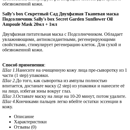
обезвоженной кожи.
Sally's box Секретный Сад Двухфазная Тканевая маска
Подсолнечник Sally's box Secret Garden Sunflower Oil
Ampoule Mask 20мл + 1мл
Двухфазная питательная маска с Подсолнечником. Обладает
увлажняющими, антиоксидантными, регенерирующими
свойствами, стимулирует регенерацию клеток. Для сухой и
обезвоженной кожи.
Способ применения
:
Шаг 1.
Нанесите на очищенную кожу лица пре-сыворотку из 1
части (1 step) упаковки.
Шаг 2.
До того, как сыворотка из ампулы полностью
впитается, достаньте маску (2 step) из упаковки и нанесите её
на лицо, избегая зоны вокруг глаз.
Шаг 3.
Оставьте маску на лице на 10-20 минут, потом удалите.
Шаг 4.
Кончиками пальцев легко вбейте остатки эссенции в
кожу.
Описание
Характеристики
Отзывы (0)