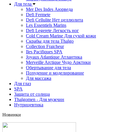
Для тела
Mer Des Indes Аюрведа
Defi Fermete
Defi Cellulite Нет целлюлита
Les Essentiels Marins
Defi Legerete Легкость ног
Cold Cream Marine Для сухой кожи
Скрабы для тела Thalgo
Collection Fraicheur
Iles Pacifiques SPA
Joyaux Atlantique Атлантика
Merveille Arctique Чудо Арктики
Обертывание для тела
Похудение и моделирование
Для массажа
Для глаз
SPA
Защита от солнца
Thalgomen - Для мужчин
Нутрицевтика
Новинки