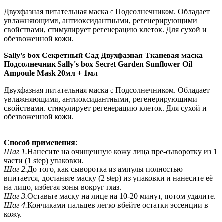
Двухфазная питательная маска с Подсолнечником. Обладает
увлажняющими, антиоксидантными, регенерирующими
свойствами, стимулирует регенерацию клеток. Для сухой и
обезвоженной кожи.
Sally's box Секретный Сад Двухфазная Тканевая маска
Подсолнечник Sally's box Secret Garden Sunflower Oil
Ampoule Mask 20мл + 1мл
Двухфазная питательная маска с Подсолнечником. Обладает
увлажняющими, антиоксидантными, регенерирующими
свойствами, стимулирует регенерацию клеток. Для сухой и
обезвоженной кожи.
Способ применения
:
Шаг 1.
Нанесите на очищенную кожу лица пре-сыворотку из 1
части (1 step) упаковки.
Шаг 2.
До того, как сыворотка из ампулы полностью
впитается, достаньте маску (2 step) из упаковки и нанесите её
на лицо, избегая зоны вокруг глаз.
Шаг 3.
Оставьте маску на лице на 10-20 минут, потом удалите.
Шаг 4.
Кончиками пальцев легко вбейте остатки эссенции в
кожу.