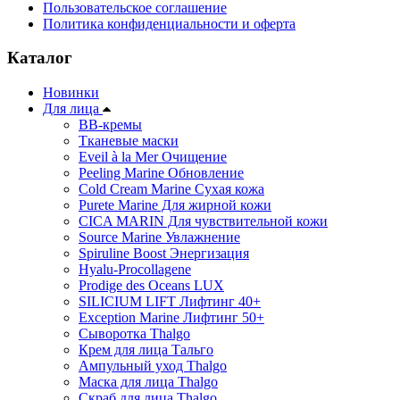
Пользовательское соглашение
Политика конфиденциальности и оферта
Каталог
Новинки
Для лица
ВВ-кремы
Тканевые маски
Eveil à la Mer Очищение
Peeling Marine Обновление
Cold Cream Marine Сухая кожа
Purete Marine Для жирной кожи
СICA MARIN Для чувствительной кожи
Source Marine Увлажнение
Spiruline Boost Энергизация
Hyalu-Procollagene
Prodige des Oceans LUX
SILICIUM LIFT Лифтинг 40+
Exception Marine Лифтинг 50+
Cыворотка Thalgo
Крем для лица Тальго
Ампульный уход Thalgo
Маска для лица Thalgo
Скраб для лица Thalgo