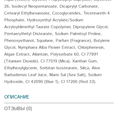
26, Isodecyl Neopentanoate, Dicaprylyl Carbonate,
Cetearyl Ethylhexanoate, Cocoglycerides, Triceteareth-4
Phosphate, Hydroxyethyl Acrylate/Sodium
Acryloyldimethyl Taurate Copolymer, Dipropylene Glycol,
Pentaerythrityl Distearate, Sodium Palmitoyl Proline,
Phenoxyethanol, Squalane, Parfum (Fragrance), Butylene
Glycol, Nymphaea Alba Flower Extract, Chlorphenesin,
Algae Extract, Allantoin, Polysorbate 60, CI 77891
(Titanium Dioxide), CI 77019 (Mica), Xanthan Gum,
Ethylhexylglycerin, Sorbitan Isostearate, Silica, Aloe
Barbadensis Leaf Juice, Maris Sal (Sea Salt), Sodium
Hydroxide, CI 42090 (Blue 1), CI 17200 (Red 33).
ОПИСАНИЕ
ОТЗЫВЫ (0)