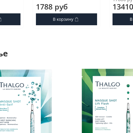
1788 руб
13410
В корзину
В
ье