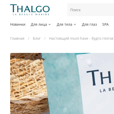
Новинки
Для лица
Для тела
Для глаз
SPA
Главная
Блог
Настоящий must-have - будто глоток