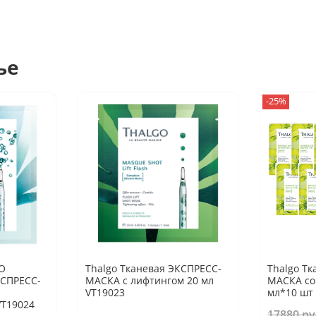
ье
-25%
О
Thalgo Тканевая ЭКСПРЕСС-
Thalgo Т
СПРЕСС-
МАСКА с лифтингом 20 мл
МАСКА со
VT19023
мл*10 шт
VT19024
17880 р